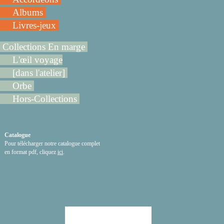
Albums
Livres-jeux
Collections En marge
L'œil voyage
[dans l'atelier]
Orbe
Hors-Collections
Catalogue
Pour télécharger notre catalogue complet
en format pdf, cliquez
ici
.