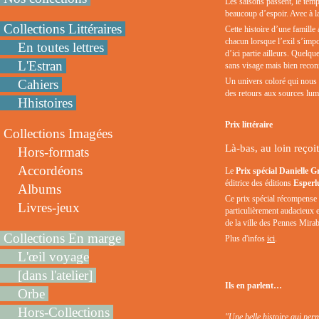
Les saisons passent, le tem
beaucoup d’espoir. Avec à l
Collections Littéraires
Cette histoire d’une famille 
chacun lorsque l’exil s’impos
En toutes lettres
d’ici partie ailleurs. Quelqu
L'Estran
sans visage mais bien reconna
Un univers coloré qui nous p
Cahiers
des retours aux sources lum
Hhistoires
Prix littéraire
Collections Imagées
Là-bas, au loin reçoi
Hors-formats
Accordéons
Le
Prix spécial Danielle 
éditrice des éditions
Esperl
Albums
Ce prix spécial récompense u
Livres-jeux
particulièrement audacieux 
de la ville des Pennes Mira
Collections En marge
Plus d'infos
ici
.
L'œil voyage
[dans l'atelier]
Ils en parlent…
Orbe
Hors-Collections
"Une belle histoire qui per