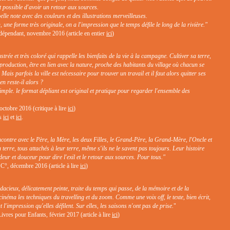
st possible d'avoir un retour aux sources.
 belle note avec des couleurs et des illustrations merveilleuses.
 une forme très originale, on a l'impression que le temps défile le long de la rivière."
dépendant, novembre 2016 (article en entier
ici
)
trée et très coloré qui rappelle les bienfaits de la vie à la campagne. Cultiver sa terre,
 production, être en lien avec la nature, proche des habitants du village où chacun se
 Mais parfois la ville est nécessaire pour trouver un travail et il faut alors quitter ses
ien reste-il alors ?
imple. le format dépliant est original et pratique pour regarder l'ensemble des
 octobre 2016 (critique à lire
ici
)
rs
ici
et
ici
.
ncontre avec le Père, la Mère, les deux Filles, le Grand-Père, la Grand-Mère, l'Oncle et
a terre, tous attachés à leur terre, même s'ils ne le savent pas toujours. Leur histoire
deur et douceur pour dire l'exil et le retour aux sources. Pour tous."
°, décembre 2016 (article à lire
ici
)
dacieux, délicatement peinte, traite du temps qui passe, de la mémoire et de la
néma les techniques du travelling et du zoom. Comme une voix off, le texte, bien écrit,
l'impression qu'elles défilent. Sur elles, les saisons n'ont pas de prise.
"
vres pour Enfants, février 2017 (article à lire
ici
)