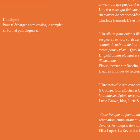
vivre, mais que parfois il e
Un récit triste qui finit sur
Au travers de cet accordéon,
Catalogue
Charlotte Lamand, L'avis in
Pour télécharger notre catalogue complet
en format pdf, cliquez
ici
.
"Un album pour enfants illus
ses fleurs, se nourrir de sa
connait de près ou de loin...
terres pour y vivre... Quel l
Un petit album plaisant et s
illustrations."
Flavie, lectrice sur Babelio,
D'autres critiques de lecteu
"Une merveille que cette re
le Cousin, tous attachés à l
familiale se déploie avec pu
Lucie Cauwe, blog Lucie & C
"
Cette fresque au format au
séparation, empruntant au ci
devance les images, donnant 
Elisa Lopez, La Revue des Li