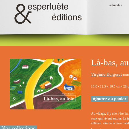
actualités
Là-bas, au
Virginie Bergeret
text
15 € • 11,5 x 16,5 cm • 28 
Au village, il y a le Père, 
ceux qui vivent autour. Le te
ailleurs, loin de la terre natal
Nos collections