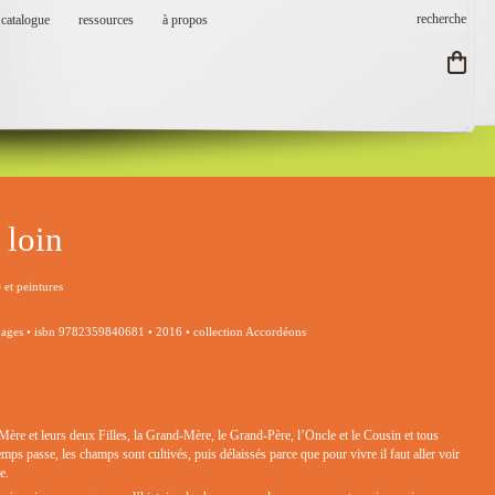
catalogue
ressources
à propos
 loin
e et peintures
pages • isbn 9782359840681 • 2016 • collection Accordéons
la Mère et leurs deux Filles, la Grand-Mère, le Grand-Père, l’Oncle et le Cousin et tous
mps passe, les champs sont cultivés, puis délaissés parce que pour vivre il faut aller voir
e.