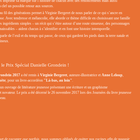
ps imprime sa marque sur l’histoire de chacun avec des renoncements mais aussi
a clef un possible retour aux sources.
au fil des générations permet à Virginie Bergeret de nous parler de ce qui s’ancre en
e. Avec tendresse et mélancolie, elle aborde ce thème difficile en choisissant une famille
es ingrédients simples – un récit qui s’étire autour d’une route sinueuse, des personnages
issables – aident chacun à s’identifier et en font une histoire intemporelle.
arle de l’exil et du temps qui passe, de ceux qui gardent les pieds dans la terre natale et
ineux.
t le Prix Spécial Danielle Grondein !
Grondein 2017
a été remis à
Virginie Bergeret
, auteure-illustratrice et
Anne Leloup
,
uète
, pour un livre-accordéon
"Là-bas, au loin"
.
n ouvrage de littérature jeunesse présentant une écriture et un graphisme
et novateur. Le prix a été décerné le 26 novembre 2017 lors des Journées du livre jeunesse
beau.
met de raconter que parfois, nous sommes obligés de quitter nos racines afin de pouvoir