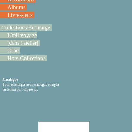
Albums
Livres-jeux
Collections En marge
L'œil voyage
[dans l'atelier]
Orbe
Hors-Collections
Catalogue
Pour télécharger notre catalogue complet
en format pdf, cliquez
ici
.