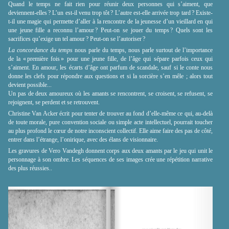
Quand le temps ne fait rien pour réunir deux personnes qui s’aiment, que
deviennent-elles ? L’un est-il venu trop tôt ? L’autre est-elle arrivée trop tard ? Existe-
t-il une magie qui permette d’aller à la rencontre de la jeunesse d’un vieillard en qui
une jeune fille a reconnu l’amour ? Peut-on se jouer du temps ? Quels sont les
sacrifices qu’exige un tel amour ? Peut-on se l’autoriser ?
La concordance du temps
nous parle du temps, nous parle surtout de l’importance
de la « première fois » pour une jeune fille, de l’âge qui sépare parfois ceux qui
s’aiment. En amour, les écarts d’âge ont parfum de scandale, sauf si le conte nous
donne les clefs pour répondre aux questions et si la sorcière s’en mêle ; alors tout
devient possible...
Un pas de deux amoureux où les amants se rencontrent, se croisent, se refusent, se
rejoignent, se perdent et se retrouvent.
Christine Van Acker écrit pour tenter de trouver au fond d’elle-même ce qui, au-delà
de toute morale, pure convention sociale ou simple acte intellectuel, pourrait toucher
au plus profond le cœur de notre inconscient collectif. Elle aime faire des pas de côté,
entrer dans l’étrange, l’onirique, avec des élans de visionnaire.
Les gravures de Vero Vandegh donnent corps aux deux amants par le jeu qui unit le
personnage à son ombre. Les séquences de ses images crée une répétition narrative
des plus réussies..