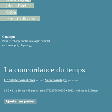
[dans l'atelier]
Orbe
Hors-Collections
Catalogue
Pour télécharger notre catalogue complet
en format pdf, cliquez
ici
.
La concordance du temps
Christine Van Acker
•
Vero Vandegh
texte
gravures
14 € • 11 x 19 cm • 88 pages • isbn 9782359840339 • 2012 • collection L'Estran