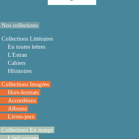
Nos collections
Collections Littéraires
En toutes lettres
L'Estran
Cahiers
Hhistoires
Collections Imagées
Hors-formats
Accordéons
Albums
Livres-jeux
Collections En marge
L'œil voyage