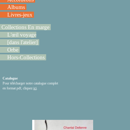
Albums
Livres-jeux
Collections En marge
L'œil voyage
[dans l'atelier]
Orbe
Hors-Collections
Catalogue
Pour télécharger notre catalogue complet
en format pdf, cliquez
ici
.