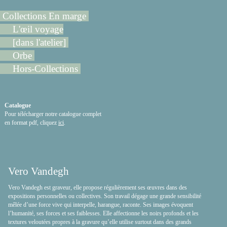
Collections En marge
L'œil voyage
[dans l'atelier]
Orbe
Hors-Collections
Catalogue
Pour télécharger notre catalogue complet
en format pdf, cliquez
ici
.
Vero Vandegh
Vero Vandegh est graveur, elle propose régulièrement ses œuvres dans des
expositions personnelles ou collectives. Son travail dégage une grande sensibilité
mêlée d’une force vive qui interpelle, harangue, raconte. Ses images évoquent
l’humanité, ses forces et ses faiblesses. Elle affectionne les noirs profonds et les
textures veloutées propres à la gravure qu’elle utilise surtout dans des grands