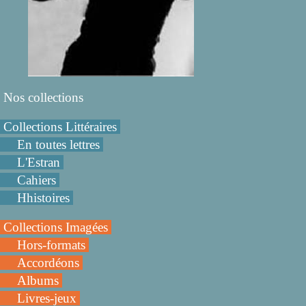
Nos collections
Collections Littéraires
En toutes lettres
L'Estran
Cahiers
Hhistoires
Collections Imagées
Hors-formats
Accordéons
Albums
Livres-jeux