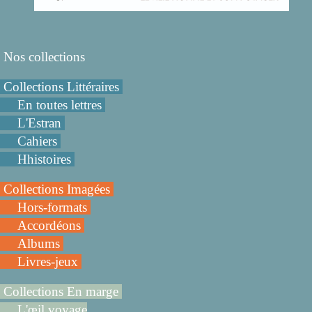
Nos collections
Collections Littéraires
En toutes lettres
L'Estran
Cahiers
Hhistoires
Collections Imagées
Hors-formats
Accordéons
Albums
Livres-jeux
Collections En marge
L'œil voyage