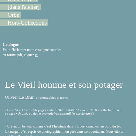
[dans l'atelier]
Orbe
Hors-Collections
Catalogue
Pour télécharger notre catalogue complet
en format pdf, cliquez
ici
.
Le Vieil homme et son potager
Olivier Le Brun
photographies et textes
24 € • 24 x 17 cm • 96 pages • isbn 9782359840933 • avril 2018 • collection L'œil
voyage •
épuisé, quelques exemplaires disponibles sur demande
« C’était un bel été, comme c’est l’habitude dans l’Ouest canadien, au bord du lac
Okanagan. J’entrepris de photographier mon père dans son quotidien. Nous étions