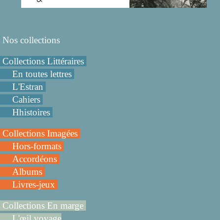
Nos collections
Collections Littéraires
En toutes lettres
L'Estran
Cahiers
Hhistoires
Collections Imagées
Hors-formats
Accordéons
Albums
Livres-jeux
Collections En marge
L'œil voyage