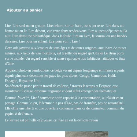
Lire. Lire seul ou en groupe. Lire dehors, sur un banc, assis par terre. Lire dans un
hamac ou au lit. Lire debout, vite entre deux rendez-vous. Lire au petit-déjeuner ou la
nuit. Lire dans une bibliothèque, dans la foule. Lire un livre, le journal ou une bande-
dessinée. Lire pour un enfant. Lire pour soi… Lire !
Cette ode joyeuse aux lecteurs de tous âges et de toutes origines, aux livres de toutes
natures, aux lieux de tous horizons, est le reflet du regard qu’Olivier Le Brun porte
sur le monde. Un regard sensible et amusé qui capte nos habitudes, attitudes et états
d’âme.
Appareil photo en bandoulière, ce belge vivant depuis longtemps en France arpente
depuis plusieurs décennies les pays les plus divers, Congo, Cameroun, Haïti,
Espagne, Royaume-Uni,…
Sa démarche passe par un travail de collecte, à travers le temps et l’espace, que
maintenant il classe, ordonne, regroupe et dont il fait émerger des thématiques.
Comme
Jouer !
*,
Lire !
convoque notre capacité à la concentration, au plaisir et au
partage. Comme le jeu, la lecture n’a pas d’âge, pas de frontière, pas de nationalité.
Elle offre une liberté et une ouverture contenues dans ce dénominateur commun du
papier et de l’encre.
Le lecture est plurielle et joyeuse, ce livre en est la démonstration !