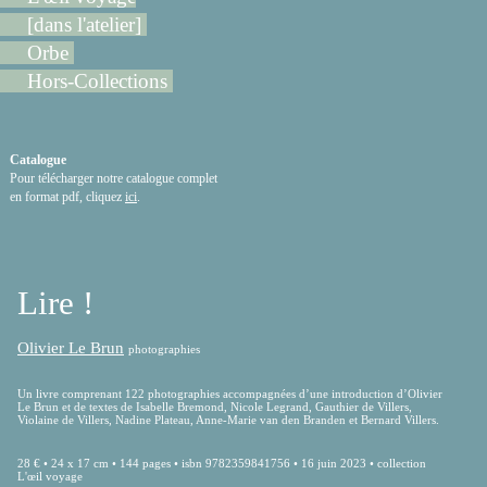
[dans l'atelier]
Orbe
Hors-Collections
Catalogue
Pour télécharger notre catalogue complet
en format pdf, cliquez
ici
.
Lire !
Olivier Le Brun
photographies
Un livre comprenant 122 photographies accompagnées d’une introduction d’Olivier
Le Brun et de textes de Isabelle Bremond, Nicole Legrand, Gauthier de Villers,
Violaine de Villers, Nadine Plateau, Anne-Marie van den Branden et Bernard Villers.
28 € • 24 x 17 cm • 144 pages • isbn 9782359841756 • 16 juin 2023 • collection
L'œil voyage