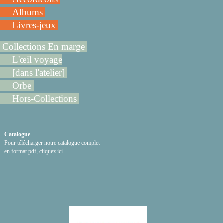
Albums
Livres-jeux
Collections En marge
L'œil voyage
[dans l'atelier]
Orbe
Hors-Collections
Catalogue
Pour télécharger notre catalogue complet
en format pdf, cliquez
ici
.