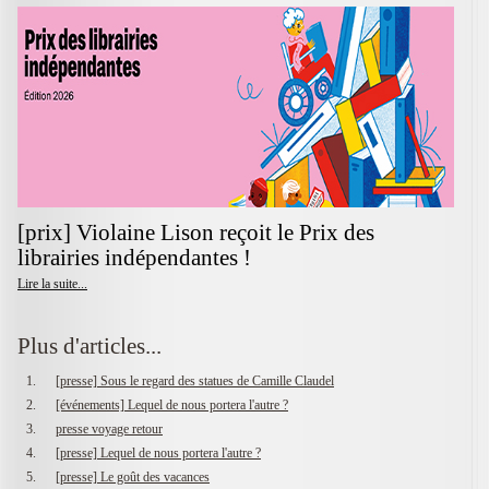
[prix] Violaine Lison reçoit le Prix des
librairies indépendantes !
Lire la suite...
Plus d'articles...
[presse] Sous le regard des statues de Camille Claudel
[événements] Lequel de nous portera l'autre ?
presse voyage retour
[presse] Lequel de nous portera l'autre ?
[presse] Le goût des vacances