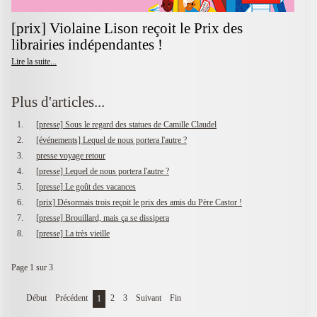
[prix] Violaine Lison reçoit le Prix des
librairies indépendantes !
Lire la suite...
Plus d'articles...
[presse] Sous le regard des statues de Camille Claudel
[événements] Lequel de nous portera l'autre ?
presse voyage retour
[presse] Lequel de nous portera l'autre ?
[presse] Le goût des vacances
[prix] Désormais trois reçoit le prix des amis du Père Castor !
[presse] Brouillard, mais ça se dissipera
[presse] La très vieille
Page 1 sur 3
Début
Précédent
2
3
Suivant
Fin
1