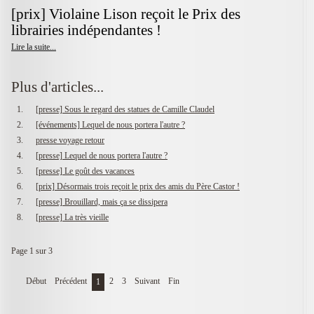
[prix] Violaine Lison reçoit le Prix des
librairies indépendantes !
Lire la suite...
Plus d'articles...
[presse] Sous le regard des statues de Camille Claudel
[événements] Lequel de nous portera l'autre ?
presse voyage retour
[presse] Lequel de nous portera l'autre ?
[presse] Le goût des vacances
[prix] Désormais trois reçoit le prix des amis du Père Castor !
[presse] Brouillard, mais ça se dissipera
[presse] La très vieille
Page 1 sur 3
Début
Précédent
2
3
Suivant
Fin
1