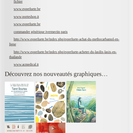
fichier
www.esperluete.be
www.porteshop.it
www.esperluete.be
commander générique ivermectin paris
http://www.esperluete.be/index.php/esperluete-achat-du-methocarbamol-en-
ligne
http://www.esperluete.be/index.php/esperluete-acheter-du-lasilix-lasix-en-
thailande
www.acmedical.it
Découvrez nos nouveautés graphiques…