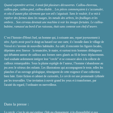
Quand septembre arriva, il avait fait plusieurs découvertes. Caillou-chevreau,
caillou-pipe, caillou-pied, caillou-diable... Les pièces commençaient à s’accumuler,
et cela d’autant plus sûrement que son œil s’aiguisait. Sans le vouloir, il se mit à
repérer des formes dans les nuages, les nœuds des arbres, les feuillages et les
ombres... Son cerveau devenait une machine à voir les images fortuites. Le caillou-
baleine, ramassé au bord d’un ruisseau, était sans conteste son chef-d’œuvre.
C’est l’histoire d'Henri Juel, un homme qui, à soixante ans, repart joyeusement à
zéro. Après avoir posé le doigt au hasard sur une carte, il s’installe dans le village de
Versol et s’invente de nouvelles habitudes. Au café, il rencontre les figures locales,
dépeintes avec finesse : la tenancière, le maire, et surtout trois hommes dédaigneux
qui débattent autour de cailloux aux formes rares glanés au fil de leurs déplacements.
Juel souhaite ardemment intégrer leur “cercle” et se consacre alors à la collecte de
cailloux remarquables. Sous la plume espiègle de l’auteur, l’homme s'abandonne au
jeu avec le sérieux des enfants. Les illustrations qui accompagnent le texte, telles les
planches d’un ouvrage géologique, témoignent de cette exigence d’une collection
bien faite. Entre fiction et cabinet de curiosités,
Le cercle
est une promenade rythmée
par les trouvailles. Une invitation à ouvrir grand les yeux et à transformer, par
l'acuité du regard, l’ordinaire en merveilleux.
Dans la presse
:
Le cercle, c’est la vie qui explose. Ode au changement, à la disponibilité et aux