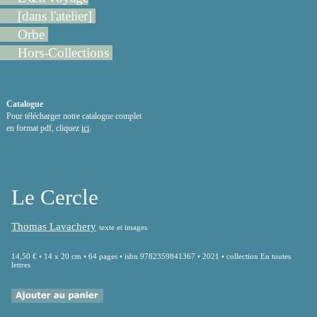
[dans l'atelier]
Orbe
Hors-Collections
Catalogue
Pour télécharger notre catalogue complet
en format pdf, cliquez
ici
.
Le Cercle
Thomas Lavachery
texte et images
14,50 € • 14 x 20 cm • 64 pages • isbn 9782359841367 • 2021 • collection En toutes
lettres