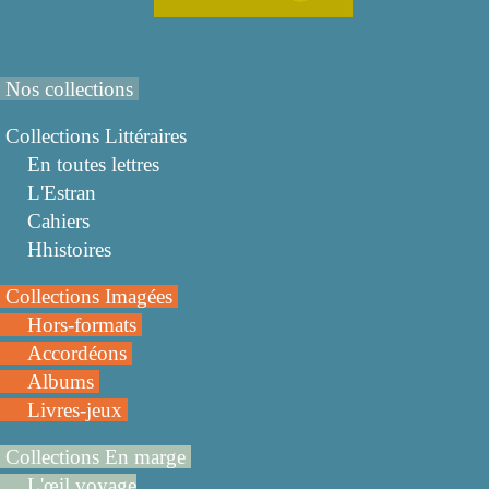
Nos collections
Collections Littéraires
En toutes lettres
L'Estran
Cahiers
Hhistoires
Collections Imagées
Hors-formats
Accordéons
Albums
Livres-jeux
Collections En marge
L'œil voyage