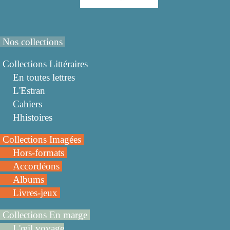
Nos collections
Collections Littéraires
En toutes lettres
L'Estran
Cahiers
Hhistoires
Collections Imagées
Hors-formats
Accordéons
Albums
Livres-jeux
Collections En marge
L'œil voyage