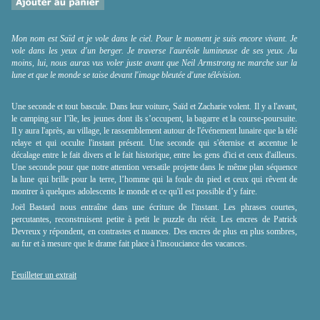
Mon nom est Saïd et je vole dans le ciel. Pour le moment je suis encore vivant. Je
vole dans les yeux d'un berger. Je traverse l'auréole lumineuse de ses yeux. Au
moins, lui, nous auras vus voler juste avant que Neil Armstrong ne marche sur la
lune et que le monde se taise devant l'image bleutée d'une télévision.
Une seconde et tout bascule. Dans leur voiture, Saïd et Zacharie volent. Il y a l'avant,
le camping sur l’île, les jeunes dont ils s’occupent, la bagarre et la course-poursuite.
Il y aura l'après, au village, le rassemblement autour de l'événement lunaire que la télé
relaye et qui occulte l'instant présent. Une seconde qui s'éternise et accentue le
décalage entre le fait divers et le fait historique, entre les gens d'ici et ceux d'ailleurs.
Une seconde pour que notre attention versatile projette dans le même plan séquence
la lune qui brille pour la terre, l’homme qui la foule du pied et ceux qui rêvent de
montrer à quelques adolescents le monde et ce qu'il est possible d’y faire.
Joël Bastard nous entraîne dans une écriture de l'instant. Les phrases courtes,
percutantes, reconstruisent petite à petit le puzzle du récit. Les encres de Patrick
Devreux y répondent, en contrastes et nuances. Des encres de plus en plus sombres,
au fur et à mesure que le drame fait place à l'insouciance des vacances.
Feuilleter un extrait