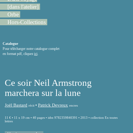
[dans l'atelier]
Orbe
Hors-Collections
Catalogue
Pour télécharger notre catalogue complet
en format pdf, cliquez
ici
.
Ce soir Neil Armstrong
marchera sur la lune
Joël Bastard
•
Patrick Devreux
récit
encres
11 € • 11 x 19 cm • 40 pages • isbn 9782359840391 • 2013 • collection En toutes
lettres