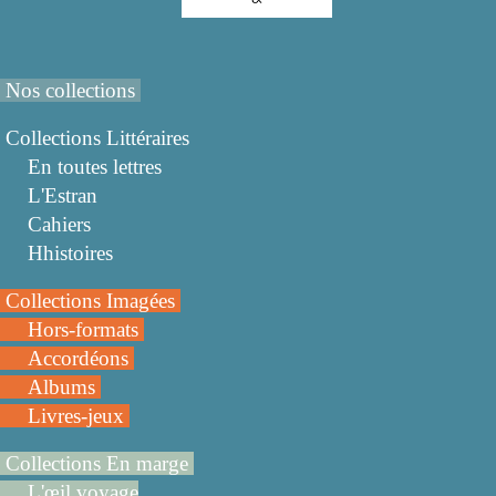
Nos collections
Collections Littéraires
En toutes lettres
L'Estran
Cahiers
Hhistoires
Collections Imagées
Hors-formats
Accordéons
Albums
Livres-jeux
Collections En marge
L'œil voyage