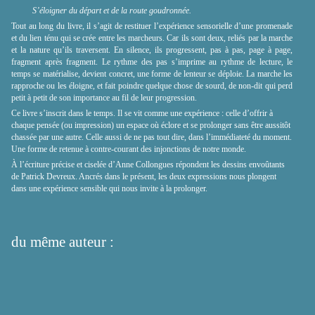
S’éloigner du départ et de la route goudronnée.
Tout au long du livre, il s’agit de restituer l’expérience sensorielle d’une promenade
et du lien ténu qui se crée entre les marcheurs. Car ils sont deux, reliés par la marche
et la nature qu’ils traversent. En silence, ils progressent, pas à pas, page à page,
fragment après fragment. Le rythme des pas s’imprime au rythme de lecture, le
temps se matérialise, devient concret, une forme de lenteur se déploie. La marche les
rapproche ou les éloigne, et fait poindre quelque chose de sourd, de non-dit qui perd
petit à petit de son importance au fil de leur progression.
Ce livre s’inscrit dans le temps. Il se vit comme une expérience : celle d’offrir à
chaque pensée (ou impression) un espace où éclore et se prolonger sans être aussitôt
chassée par une autre. Celle aussi de ne pas tout dire, dans l’immédiateté du moment.
Une forme de retenue à contre-courant des injonctions de notre monde.
À l’écriture précise et ciselée d’Anne Collongues répondent les dessins envoûtants
de Patrick Devreux. Ancrés dans le présent, les deux expressions nous plongent
dans une expérience sensible qui nous invite à la prolonger.
du même auteur :