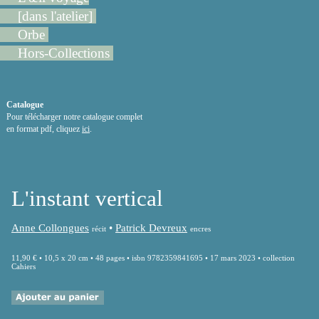
[dans l'atelier]
Orbe
Hors-Collections
Catalogue
Pour télécharger notre catalogue complet
en format pdf, cliquez
ici
.
L'instant vertical
Anne Collongues
•
Patrick Devreux
récit
encres
11,90 € • 10,5 x 20 cm • 48 pages • isbn 9782359841695 • 17 mars 2023 • collection
Cahiers