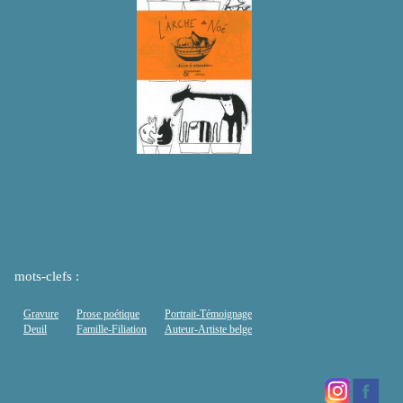
mots-clefs :
Gravure
Prose poétique
Portrait-Témoignage
Deuil
Famille-Filiation
Auteur-Artiste belge