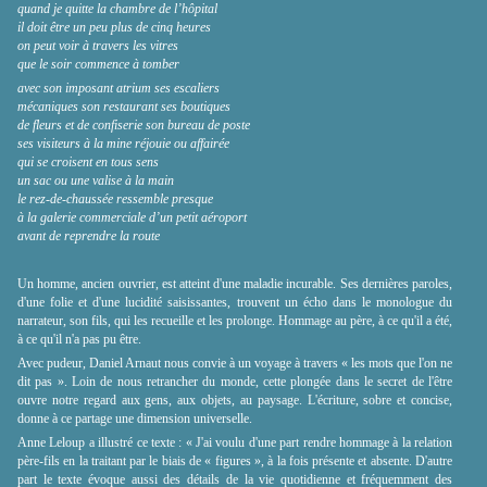
quand je quitte la chambre de l’hôpital
il doit être un peu plus de cinq heures
on peut voir à travers les vitres
que le soir commence à tomber
avec son imposant atrium ses escaliers
mécaniques son restaurant ses boutiques
de fleurs et de confiserie son bureau de poste
ses visiteurs à la mine réjouie ou affairée
qui se croisent en tous sens
un sac ou une valise à la main
le rez-de-chaussée ressemble presque
à la galerie commerciale d’un petit aéroport
avant de reprendre la route
Un homme, ancien ouvrier, est atteint d'une maladie incurable. Ses dernières paroles,
d'une folie et d'une lucidité saisissantes, trouvent un écho dans le monologue du
narrateur, son fils, qui les recueille et les prolonge. Hommage au père, à ce qu'il a été,
à ce qu'il n'a pas pu être.
Avec pudeur, Daniel Arnaut nous convie à un voyage à travers « les mots que l'on ne
dit pas ». Loin de nous retrancher du monde, cette plongée dans le secret de l'être
ouvre notre regard aux gens, aux objets, au paysage. L'écriture, sobre et concise,
donne à ce partage une dimension universelle.
Anne Leloup a illustré ce texte : « J'ai voulu d'une part rendre hommage à la relation
père-fils en la traitant par le biais de
«
figures
»
, à la fois présente et absente. D'autre
part le texte évoque aussi des détails de la vie quotidienne et fréquemment des