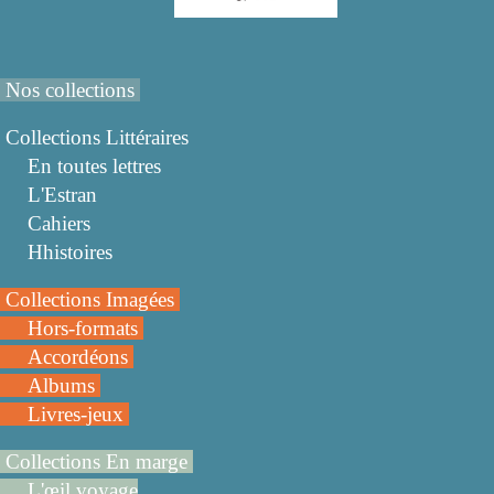
Nos collections
Collections Littéraires
En toutes lettres
L'Estran
Cahiers
Hhistoires
Collections Imagées
Hors-formats
Accordéons
Albums
Livres-jeux
Collections En marge
L'œil voyage