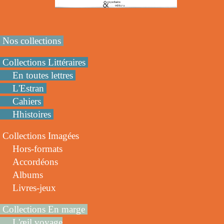
Nos collections
Collections Littéraires
En toutes lettres
L'Estran
Cahiers
Hhistoires
Collections Imagées
Hors-formats
Accordéons
Albums
Livres-jeux
Collections En marge
L'œil voyage