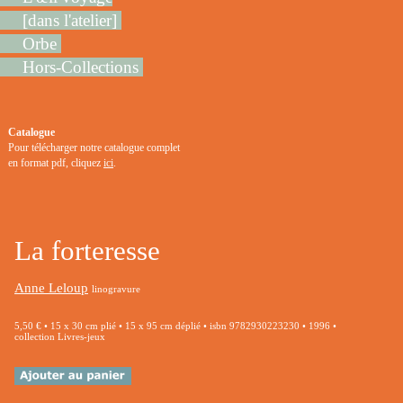
[dans l'atelier]
Orbe
Hors-Collections
Catalogue
Pour télécharger notre catalogue complet
en format pdf, cliquez
ici
.
La forteresse
Anne Leloup
linogravure
5,50 € • 15 x 30 cm plié • 15 x 95 cm déplié • isbn 9782930223230 • 1996 •
collection Livres-jeux