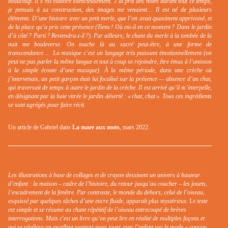
beaucoup. Il s’est élaboré silencieusement. J’ai pris des notes durant tout ce temps,
je pensais à sa construction, des images me venaient… Il est né de plusieurs
éléments. D’une histoire avec un petit merle, que l’on avait quasiment apprivoisé, et
de la place qu’a pris cette présence (Tiens ! Où est-il en ce moment ? Dans le jardin
d’à côté ? Parti ? Reviendra-t-il ?). Par ailleurs, le chant du merle à la tombée de la
nuit me bouleverse. On touche là au sacré peut-être, à une forme de
transcendance… La musique c’est un langage très puissant émotionnellement (on
peut ne pas parler la même langue et tout à coup se rejoindre, être émus à l’unisson
à la simple écoute d’une musique). À la même période, dans une crèche où
j’intervenais, un petit garçon était lui focalisé sur la présence — absence d’un chat,
qui traversait de temps à autre le jardin de la crèche. Il est arrivé qu’il m’interpelle,
en désignant par la baie vitrée le jardin déserté : « chat, chat ».
Tous ces ingrédients
se sont agrégés pour faire récit.
Un article de Gabriel dans
La mare aux mots
, mars 2022.
Les illustrations à base de collages et de crayon dessinent un univers à hauteur
d’enfant : la maison – cadre de l’histoire, du retour jusqu’au coucher – les jouets,
l’encadrement de la fenêtre. Par contraste, le monde du dehors, celui de l’oiseau,
esquissé par quelques tâches d’une encre fluide, apparaît plus mystérieux. Le texte
est simple et se résume au chant répétitif de l’oiseau entrecoupé de brèves
interrogations. Mais c'est un livre qu’on peut lire en réalité de multiples façons et
qui se révélera un excellent support pour jouer avec l’enfant sur le mode « coucou,