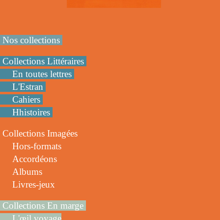
Nos collections
Collections Littéraires
En toutes lettres
L'Estran
Cahiers
Hhistoires
Collections Imagées
Hors-formats
Accordéons
Albums
Livres-jeux
Collections En marge
L'œil voyage