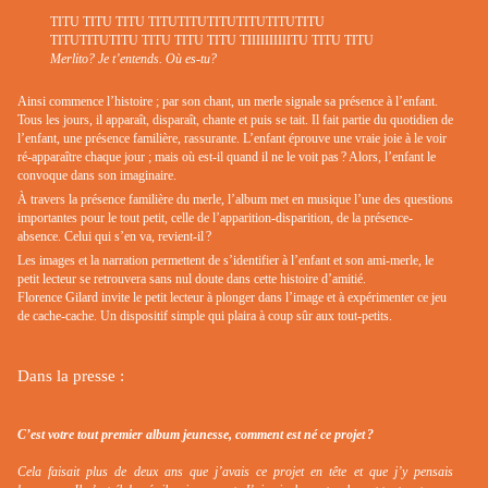
TITU TITU TITU TITUTITUTITUTITUTITUTITU
TITUTITUTITU TITU TITU TITU TIIIIIIIIIITU TITU TITU
Merlito? Je t’entends. Où es-tu?
Ainsi commence l’histoire ; par son chant, un merle signale sa présence à l’enfant.
Tous les jours, il apparaît, disparaît, chante et puis se tait. Il fait partie du quotidien de
l’enfant, une présence familière, rassurante. L’enfant éprouve une vraie joie à le voir
ré-apparaître chaque jour ; mais où est-il quand il ne le voit pas ? Alors, l’enfant le
convoque dans son imaginaire.
À travers la présence familière du merle, l’album met en musique l’une des questions
importantes pour le tout petit, celle de l’apparition-disparition, de la présence-
absence. Celui qui s’en va, revient-il ?
Les images et la narration permettent de s’identifier à l’enfant et son ami-merle, le
petit lecteur se retrouvera sans nul doute dans cette histoire d’amitié.
Florence Gilard invite le petit lecteur à plonger dans l’image et à expérimenter ce jeu
de cache-cache. Un dispositif simple qui plaira à coup sûr aux tout-petits.
Dans la presse :
C’est votre tout premier album jeunesse, comment est né ce projet ?
Cela faisait plus de deux ans que j’avais ce projet en tête et que j’y pensais