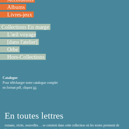
Albums
Livres-jeux
Collections En marge
L'œil voyage
[dans l'atelier]
Orbe
Hors-Collections
Catalogue
Pour télécharger notre catalogue complet
en format pdf, cliquez
ici
.
En toutes lettres
romans, récits, nouvelles… se cotoient dans cette collection où les textes prennent de