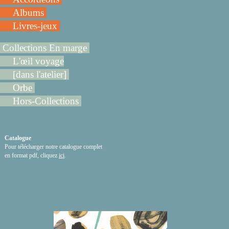
Albums
Livres-jeux
Collections En marge
L'œil voyage
[dans l'atelier]
Orbe
Hors-Collections
Catalogue
Pour télécharger notre catalogue complet
en format pdf, cliquez
ici
.