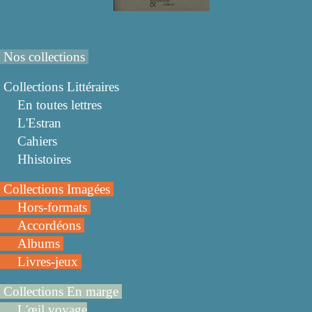
Nos collections
Collections Littéraires
En toutes lettres
L'Estran
Cahiers
Hhistoires
Collections Imagées
Hors-formats
Accordéons
Albums
Livres-jeux
Collections En marge
L'œil voyage