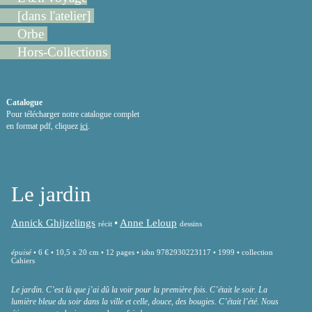
[dans l'atelier]
Orbe
Hors-Collections
Catalogue
Pour télécharger notre catalogue complet
en format pdf, cliquez
ici
.
Le jardin
Annick Ghijzelings
•
Anne Leloup
récit
dessins
épuisé
• 6 € • 10,5 x 20 cm • 12 pages • isbn 9782930223117 • 1999 • collection
Cahiers
Le jardin. C’est là que j’ai dû la voir pour la première fois. C’était le soir. La
lumière bleue du soir dans la ville et celle, douce, des bougies. C’était l’été. Nous