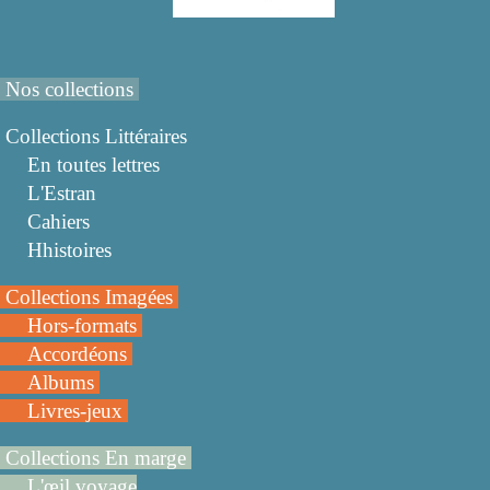
Nos collections
Collections Littéraires
En toutes lettres
L'Estran
Cahiers
Hhistoires
Collections Imagées
Hors-formats
Accordéons
Albums
Livres-jeux
Collections En marge
L'œil voyage