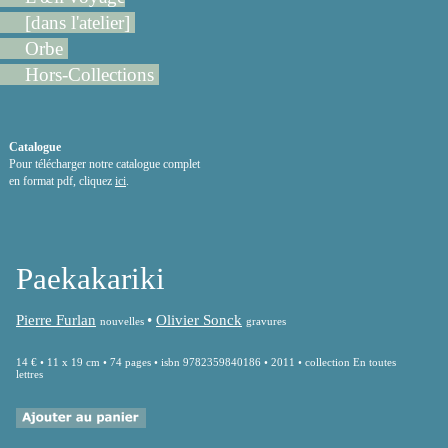
[dans l'atelier]
Orbe
Hors-Collections
Catalogue
Pour télécharger notre catalogue complet
en format pdf, cliquez
ici
.
Paekakariki
Pierre Furlan
•
Olivier Sonck
nouvelles
gravures
14 € • 11 x 19 cm • 74 pages • isbn 9782359840186 • 2011 • collection En toutes
lettres