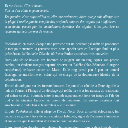
Tu me disais : C’est l’heure.
Puis tu t’en allais et je me levais.
Tes paroles, c’est aujourd’hui qu’elles me reviennent, alors que je suis allongé sur
la plage, l’oreille gauche remplie des profonds soupirs des vagues qui s’affaissent
et la droite percée par les stridulations éperdues des cigales. C’est peut-être ce
vacarme qui leur permet de revenir.
Paekakariki
, en maori, évoque une perruche sur un perchoir ; il suffit de prononcer
le mot pour entendre la perruche crier, nous appeler vers ce Pacifique Sud, et plus
précisément, la Nouvelle-Zélande, où Pierre Furlan a situé ses trois nouvelles.
Dans
Ma vie de boxeur
, des hommes se jaugent sur un ring. Après son propre
combat, un étudiant français expatrié observe un Pakéha (Néo-Zélandais d’origine
européenne) se battre contre un Maori. Et le ring prend peu à peu un nouvel
éclairage, se transforme en scène qui se charge de la douloureuse histoire de la
colonisation.
Travail de nuit
joue sur les fuseaux horaires. Le jour d’un côté de la Terre signifie la
nuit de l’autre, à l’image d’un décalage qui reflète la vie et les travaux du traducteur
qui anime ce récit. Pourtant, entre le monde apparemment hors du temps de l’île du
Sud et la lointaine Europe, se tissent de nouveaux fils encore incertains qui
arracheront le traducteur et le narrateur à leur solitude.
Et puis
Paekakariki
, ville et plage de l'île du Nord. Sous un soleil éblouissant, les
couleurs se glissent hors de leurs contours habituels, signe de l’absence à lui-même
et aux autres que le narrateur doit vaincre pour construire sa vie.
Poursuivant l’exploration des relations humaines dont il nous a déjà livré de forts