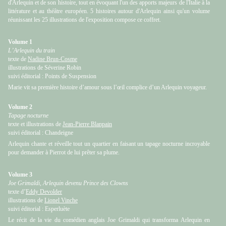
d'Arlequin et de son histoire, tout en évoquant l'un des apports majeurs de l'Italie à la
littérature et au théâtre européen. 5 histoires autour d'Arlequin ainsi qu'un volume
réunissant les 25 illustrations de l'exposition compose ce coffret.
Volume 1
L’Arlequin du train
texte de
Nadine Brun-Cosme
illustrations de Séverine Robin
suivi éditorial : Points de Suspension
Marie vit sa première histoire d’amour sous l’œil complice d’un Arlequin voyageur.
Volume 2
Tapage nocturne
texte et illustrations de
Jean-Pierre Blanpain
suivi éditorial : Chandeigne
Arlequin chante et réveille tout un quartier en faisant un tapage nocturne incroyable
pour demander à Pierrot de lui prêter sa plume.
Volume 3
Joe Grimaldi, Arlequin devenu Prince des Clowns
texte d’
Eddy Devolder
illustrations de
Lionel Vinche
suivi éditorial : Esperluète
Le récit de la vie du comédien anglais Joe Grimaldi qui transforma Arlequin en