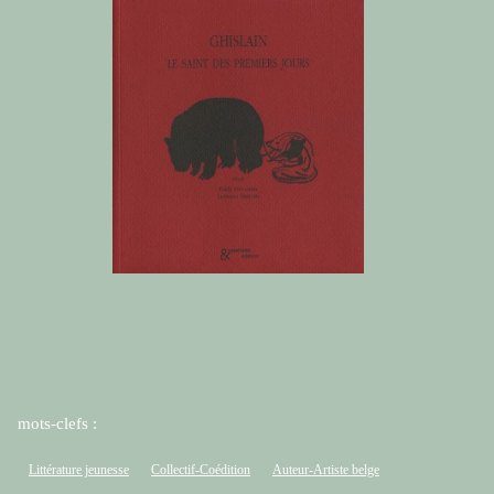
mots-clefs :
Littérature jeunesse
Collectif-Coédition
Auteur-Artiste belge