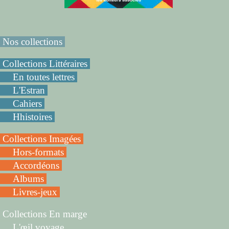
Nos collections
Collections Littéraires
En toutes lettres
L'Estran
Cahiers
Hhistoires
Collections Imagées
Hors-formats
Accordéons
Albums
Livres-jeux
Collections En marge
L'œil voyage