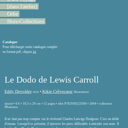
[dans l'atelier]
Orbe
Hors-Collections
Catalogue
Pour télécharger notre catalogue complet
en format pdf, cliquez
ici
.
Le Dodo de Lewis Carroll
Eddy Devolder
•
Kikie Crêvecœur
récit
illustrations
épuisé
• 6 € • 10,5 x 20 cm • 12 pages • isbn 9782930223506 • 2004 • collection
Hhistoires
Il ne faut pas trop compter sur le révérend Charles Lutwige Dodgson. C'est un drôle
d'oiseau. Lorsqu'il se présente, il éprouve les pires difficultés à articuler son nom. Il