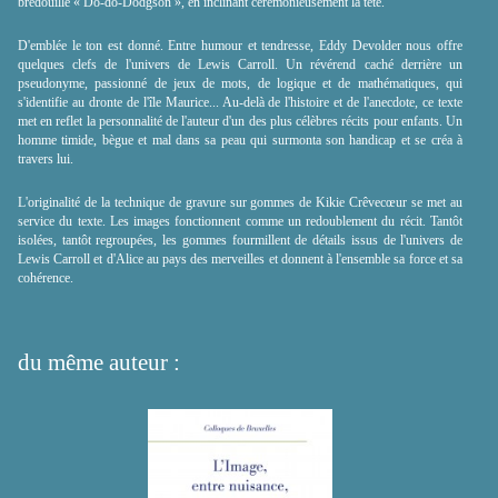
bredouille « Do-do-Dodgson », en inclinant cérémonieusement la tête.
D'emblée le ton est donné. Entre humour et tendresse, Eddy Devolder nous offre
quelques clefs de l'univers de Lewis Carroll. Un révérend caché derrière un
pseudonyme, passionné de jeux de mots, de logique et de mathématiques, qui
s'identifie au dronte de l'île Maurice... Au-delà de l'histoire et de l'anecdote, ce texte
met en reflet la personnalité de l'auteur d'un des plus célèbres récits pour enfants. Un
homme timide, bègue et mal dans sa peau qui surmonta son handicap et se créa à
travers lui.
L'originalité de la technique de gravure sur gommes de Kikie Crêvecœur se met au
service du texte. Les images fonctionnent comme un redoublement du récit. Tantôt
isolées, tantôt regroupées, les gommes fourmillent de détails issus de l'univers de
Lewis Carroll et d'Alice au pays des merveilles et donnent à l'ensemble sa force et sa
cohérence.
du même auteur :