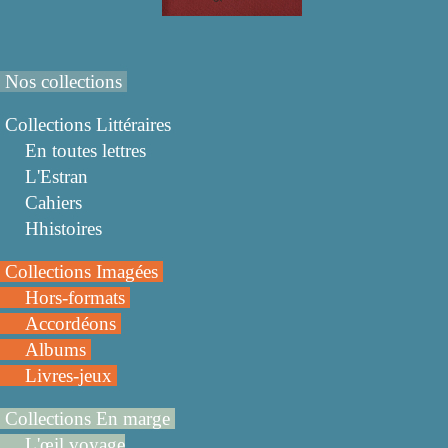
Nos collections
Collections Littéraires
En toutes lettres
L'Estran
Cahiers
Hhistoires
Collections Imagées
Hors-formats
Accordéons
Albums
Livres-jeux
Collections En marge
L'œil voyage