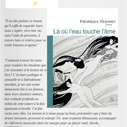
"Il est des poèmes si vivants
qu’il suffit de regarder leurs
mots s’agiter, vivre leur vie,
sans l’aide de personne, à
travers bois et rivières pour se
sentir heureux et apaisé."
"Comment trouver les mots
pour traduire les émotions que
j’ai ressenties à la lecture de ce
livre? L’écriture poétique et
sensuelle m’a littéralement
envoûtée, je me suis sentie
intimement liée à ces femmes,
dans leurs douleurs intimes,
leur solitude profonde au
milieu de cette nature à la fois
apaisante et hostile. J’ai fait
corps avec elles. La tension m’a tenue jusqu’au bout, prisonnière que j’étais du
drame imminent, pressenti et redouté. Un texte vraiment éblouissant, accompagné
de références musicales dans les marges pour un plaisir total, absolu…