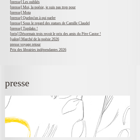
[presse] Les oubliés
[presse] Moi, la poésie, je suis pas trop pour
[presse] Mota
[presse] Quelqu'un à qui parler
[presse] Sous le regard des statues de Camille Claudel
[presse] Tupilaks !
[prix] Désormais trois reçoit le prix des amis du Père Castor !
[salon] Marché de la poésie 2026
presse voyage retour
Prix des librairies indépendantes 2026
presse