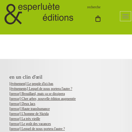
en un clin d'œil
[événement] Le peuple d'ici-bas
[événements] Lequel de nous portera l'autre ?
[presse] Brouillard, mais ça se dissipera
[presse] Cher arbre, nouvelle édition augmentée
[presse] Deux lacs
[presse] Haute transhumance
[presse] L'homme de Skrida
[presse] La très vieille
[presse] Le goût des vacances
[presse] Lequel de nous portera l'autre ?