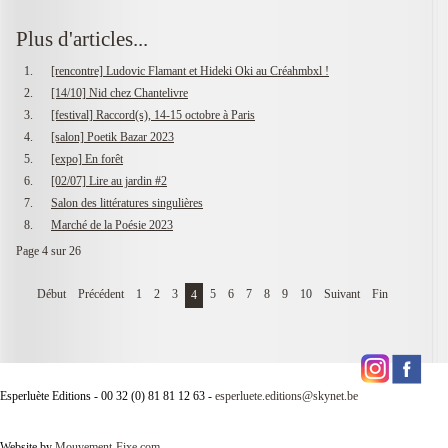
Plus d'articles...
[rencontre] Ludovic Flamant et Hideki Oki au Créahmbxl !
[14/10] Nid chez Chantelivre
[festival] Raccord(s), 14-15 octobre à Paris
[salon] Poetik Bazar 2023
[expo] En forêt
[02/07] Lire au jardin #2
Salon des littératures singulières
Marché de la Poésie 2023
Page 4 sur 26
Début
Précédent
1
2
3
5
6
7
8
9
10
Suivant
Fin
4
Esperluète Editions - 00 32 (0) 81 81 12 63 -
esperluete.editions@skynet.be
Website by
Mouvement-Fixe.com