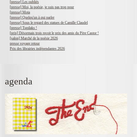
[presse] Les oubliés
[presse] Moi, la poésie, je suis pas trop pour
[presse] Mota
[presse] Quelqu'un à qui parler
[presse] Sous le regard des statues de Camille Claudel
[presse] Tupilaks !
[prix] Désormais trois reçoit le prix des amis du Père Castor !
[salon] Marché de la poésie 2026
presse voyage retour
Prix des librairies indépendantes 2026
agenda