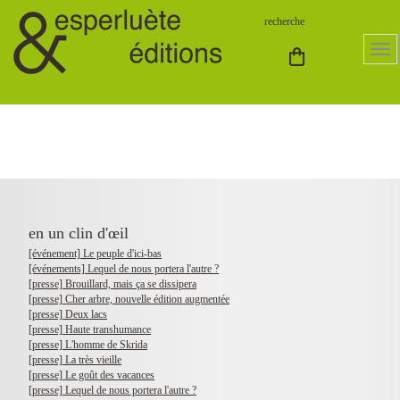
en un clin d'œil
[événement] Le peuple d'ici-bas
[événements] Lequel de nous portera l'autre ?
[presse] Brouillard, mais ça se dissipera
[presse] Cher arbre, nouvelle édition augmentée
[presse] Deux lacs
[presse] Haute transhumance
[presse] L'homme de Skrida
[presse] La très vieille
[presse] Le goût des vacances
[presse] Lequel de nous portera l'autre ?