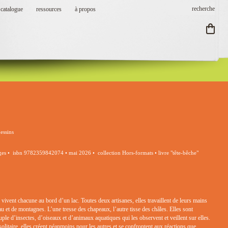
catalogue
ressources
à propos
dessins
es • isbn 9782359842074 • mai 2026 • collection Hors-formats • livre "tête-bêche"
ivent chacune au bord d’un lac. Toutes deux artisanes, elles travaillent de leurs mains
 et de montagnes. L’une tresse des chapeaux, l’autre tisse des châles. Elles sont
le d’insectes, d’oiseaux et d’animaux aquatiques qui les observent et veillent sur elles.
olitaire, elles créent néanmoins pour les autres et se confrontent aux réactions que