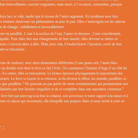
fois bienveillantes, souvent exigeantes, mais aussi, à l’occasion, contrariées, presque
deux lacs se vide, tandis que le niveau de l’autre augmente. En symbiose avec leur
es femmes observent ces phénomènes au jour le jour. Elles s’interrogent sur les raisons
ain de changer, subtilement et inexorablement.
oire en parallèle. L’une à la surface de l’eau, l’autre en dessous ; l’une concrètement,
alpable. Pour faire face aux changements de leur monde, elles devront se mettre en
es s’ouvrent alors à elles. Mais pour cela, il faudra braver l’inconnu, sortir de leur
nt se rencontrer...
ons de couleurs, avec deux dominantes différentes (l’une jaune-vert, l’autre bleu-
un double récit dont le livre se fait l’écho. On commence l’histoire d’Inge d’un côté du
tre. Au centre, elles se rencontrent. Le lecteur éprouve physiquement le mouvement des
oires. Le livre se tourne et se retourne, la fin devient le début, les mondes parallèles se
s que parallèles ? Ne pourrait-on pas parler de vases communicants qui permettraient aux
 habitées par leur histoire singulière et de se compléter dans une aspiration commune ?
ivre fort qui interroge à la fois la création, son processus et notre rapport à la nature et à
vies en miroir qui fusionnent, elle interpelle nos propres élans et nous invite à créer en
 :