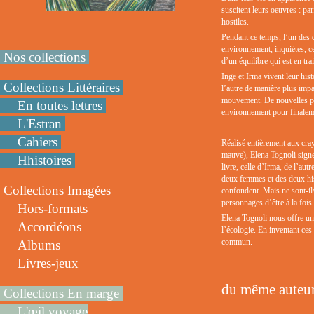
suscitent leurs oeuvres : par
hostiles.
Pendant ce temps, l’un des 
environnement, inquiètes, c
Nos collections
d’un équilibre qui est en tr
Inge et Irma vivent leur hist
Collections Littéraires
l’autre de manière plus imp
mouvement. De nouvelles pist
En toutes lettres
environnement pour finaleme
L'Estran
Cahiers
Réalisé entièrement aux cray
mauve), Elena Tognoli signe 
Hhistoires
livre, celle d’Irma, de l’au
deux femmes et des deux hist
Collections Imagées
confondent. Mais ne sont-il
personnages d’être à la fois
Hors-formats
Elena Tognoli nous offre un l
Accordéons
l’écologie. En inventant ces 
commun.
Albums
Livres-jeux
du même auteur
Collections En marge
L'œil voyage