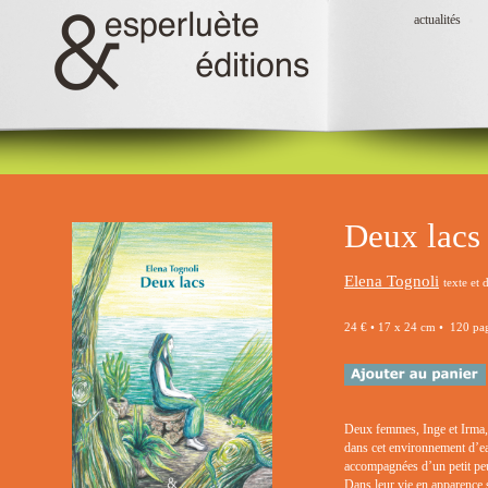
actualités
Deux lacs
Elena Tognoli
texte et 
24 € • 17 x 24 cm • 120 pag
Deux femmes, Inge et Irma, v
dans cet environnement d’eau
accompagnées d’un petit peup
Dans leur vie en apparence s