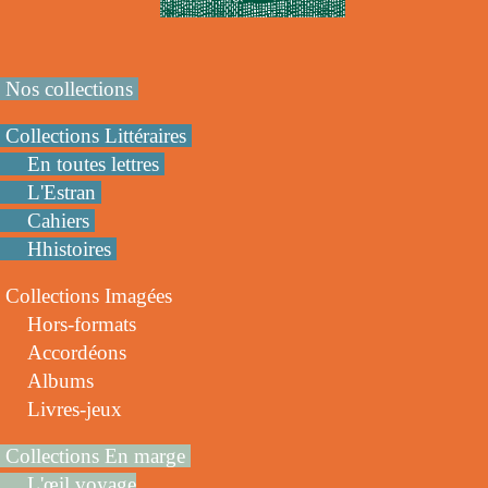
Nos collections
Collections Littéraires
En toutes lettres
L'Estran
Cahiers
Hhistoires
Collections Imagées
Hors-formats
Accordéons
Albums
Livres-jeux
Collections En marge
L'œil voyage