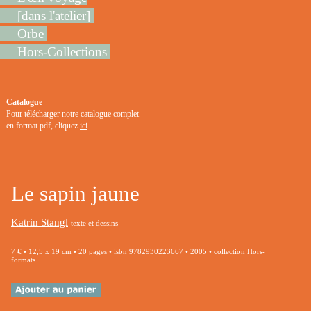
[dans l'atelier]
Orbe
Hors-Collections
Catalogue
Pour télécharger notre catalogue complet
en format pdf, cliquez
ici
.
Le sapin jaune
Katrin Stangl
texte et dessins
7 € • 12,5 x 19 cm • 20 pages • isbn 9782930223667 • 2005 • collection Hors-
formats