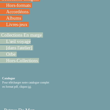
Hors-formats
Accordéons
Albums
Livres-jeux
Collections En marge
L'œil voyage
[dans l'atelier]
Orbe
Hors-Collections
Catalogue
Pour télécharger notre catalogue complet
en format pdf, cliquez
ici
.