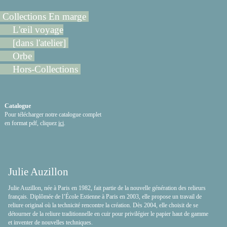
Collections En marge
L'œil voyage
[dans l'atelier]
Orbe
Hors-Collections
Catalogue
Pour télécharger notre catalogue complet
en format pdf, cliquez
ici
.
Julie Auzillon
Julie Auzillon, née à Paris en 1982, fait partie de la nouvelle génération des relieurs
français. Diplômée de l’École Estienne à Paris en 2003, elle propose un travail de
reliure original où la technicité rencontre la création. Dès 2004, elle choisit de se
détourner de la reliure traditionnelle en cuir pour privilégier le papier haut de gamme
et inventer de nouvelles techniques.