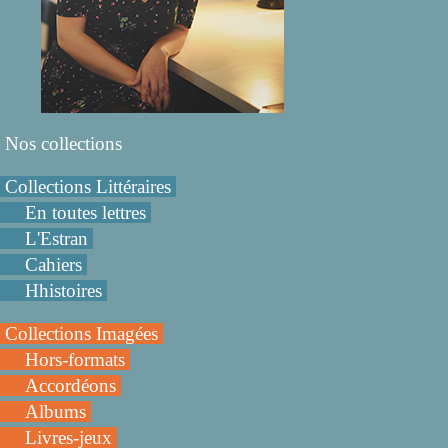
Nos collections
Collections Littéraires
En toutes lettres
L'Estran
Cahiers
Hhistoires
Collections Imagées
Hors-formats
Accordéons
Albums
Livres-jeux