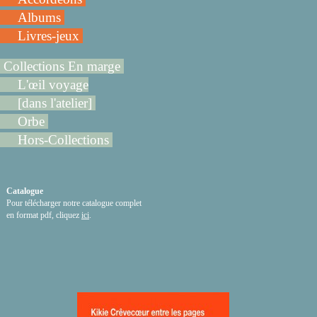
Albums
Livres-jeux
Collections En marge
L'œil voyage
[dans l'atelier]
Orbe
Hors-Collections
Catalogue
Pour télécharger notre catalogue complet
en format pdf, cliquez
ici
.