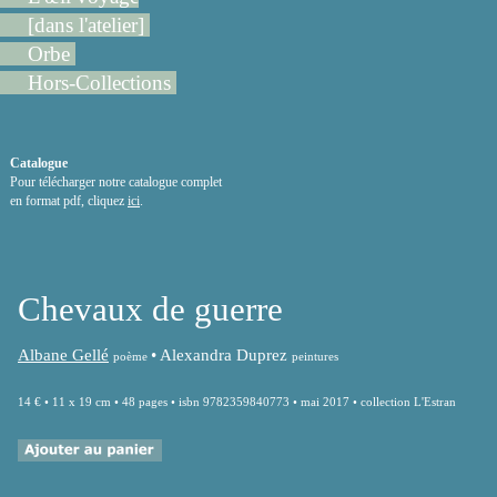
[dans l'atelier]
Orbe
Hors-Collections
Catalogue
Pour télécharger notre catalogue complet
en format pdf, cliquez
ici
.
Chevaux de guerre
Albane Gellé
•
Alexandra Duprez
poème
peintures
14 € • 11 x 19 cm • 48 pages • isbn 9782359840773 • mai 2017 • collection L'Estran