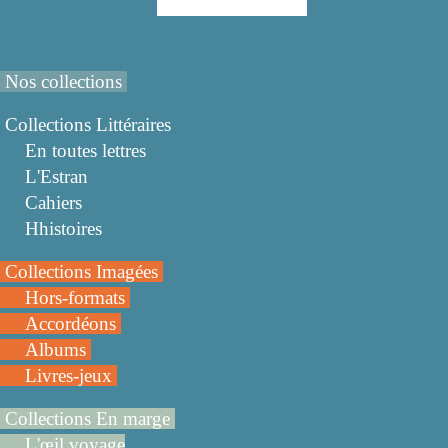
Nos collections
Collections Littéraires
En toutes lettres
L'Estran
Cahiers
Hhistoires
Collections Imagées
Hors-formats
Accordéons
Albums
Livres-jeux
Collections En marge
L'œil voyage