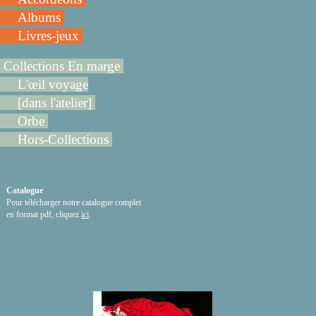
Albums
Livres-jeux
Collections En marge
L'œil voyage
[dans l'atelier]
Orbe
Hors-Collections
Catalogue
Pour télécharger notre catalogue complet
en format pdf, cliquez
ici
.