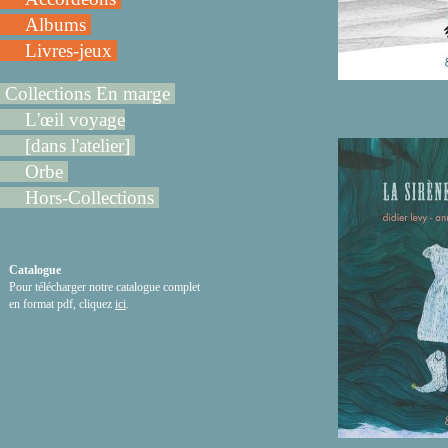
Albums
Livres-jeux
Collections En marge
L'œil voyage
[dans l'atelier]
Orbe
Hors-Collections
Catalogue
Pour télécharger notre catalogue complet
en format pdf, cliquez
ici
.