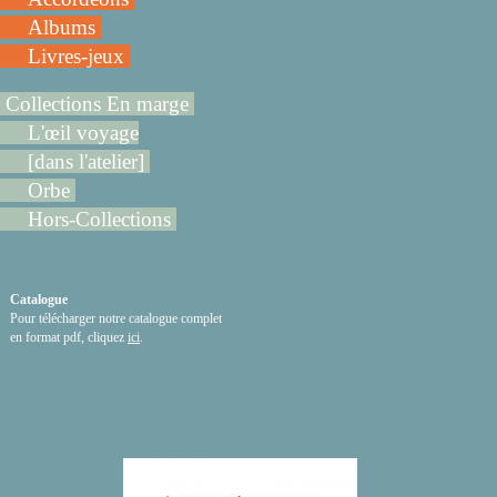
Albums
Livres-jeux
Collections En marge
L'œil voyage
[dans l'atelier]
Orbe
Hors-Collections
Catalogue
Pour télécharger notre catalogue complet
en format pdf, cliquez
ici
.