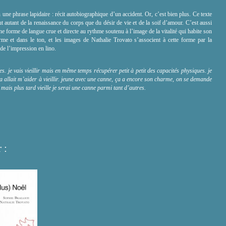
 une phrase lapidaire : récit autobiographique d’un accident. Or, c’est bien plus. Ce texte
tout autant de la renaissance du corps que du désir de vie et de la soif d’amour. C’est aussi
une forme de langue crue et directe au rythme soutenu à l’image de la vitalité qui habite son
rme et dans le ton, et les images de Nathalie Trovato s’associent à cette forme par la
de l’impression en lino.
je vais vieillir mais en même temps récupérer petit à petit des capacités physiques. je
a allait m’aider à vieillir. jeune avec une canne, ça a encore son charme, on se demande
 mais plus tard vieille je serai une canne parmi tant d’autres.
 :