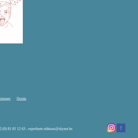
oignage
Destin
32 (0) 81 81 12 63 -
esperluete.editions@skynet.be