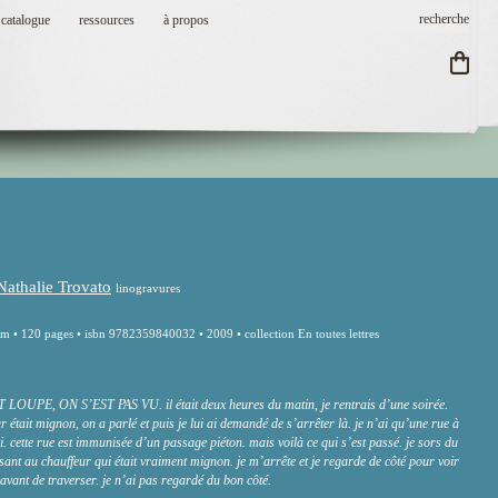
catalogue
ressources
à propos
Nathalie Trovato
linogravures
m • 120 pages • isbn 9782359840032 • 2009 • collection En toutes lettres
OUPE, ON S’EST PAS VU. il était deux heures du matin, je rentrais d’une soirée.
ur était mignon, on a parlé et puis je lui ai demandé de s’arrêter là. je n’ai qu’une rue à
oi. cette rue est immunisée d’un passage piéton. mais voilà ce qui s’est passé. je sors du
ensant au chauffeur qui était vraiment mignon. je m’arrête et je regarde de côté pour voir
e avant de traverser. je n’ai pas regardé du bon côté.