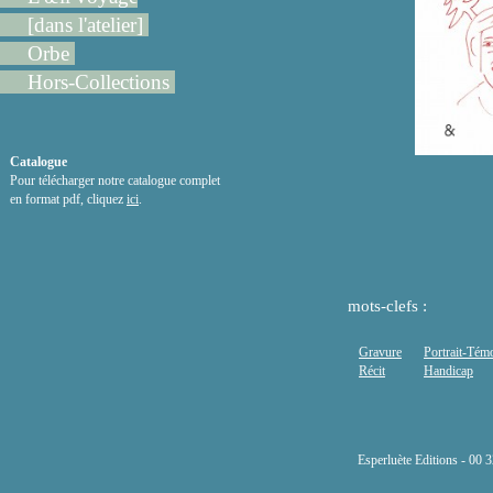
[dans l'atelier]
Orbe
Hors-Collections
Catalogue
Pour télécharger notre catalogue complet
en format pdf, cliquez
ici
.
mots-clefs :
Gravure
Portrait-Tém
Récit
Handicap
Esperluète Editions - 00 