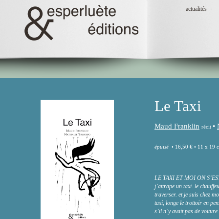
actualités
Le Taxi
Maud Franklin
•
récit
épuisé
• 16,50 € • 11 x 19 c
LE TAXI ET MOI ON S’EST L
j’attrape un taxi. le chauffe
traverser. et je suis chez m
taxi, longe le trottoir en p
s’il n’y avait pas de voitur