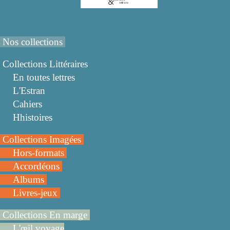
Nos collections
Collections Littéraires
En toutes lettres
L'Estran
Cahiers
Hhistoires
Collections Imagées
Hors-formats
Accordéons
Albums
Livres-jeux
Collections En marge
L'œil voyage