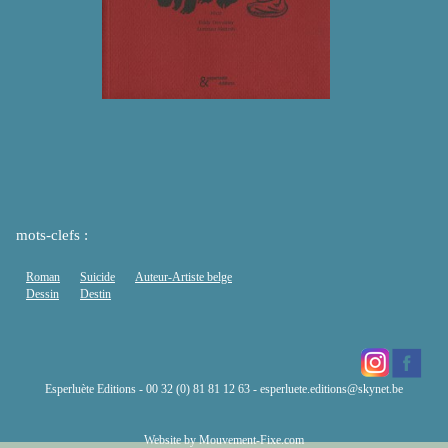
mots-clefs :
Roman
Suicide
Auteur-Artiste belge
Dessin
Destin
Esperluète Editions - 00 32 (0) 81 81 12 63 -
esperluete.editions@skynet.be
Website by
Mouvement-Fixe.com