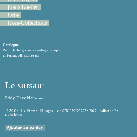
[dans l'atelier]
Orbe
Hors-Collections
Catalogue
Pour télécharger notre catalogue complet
en format pdf, cliquez
ici
.
Le sursaut
Eddy Devolder
roman
16,50 € • 11 x 19 cm • 128 pages • isbn 9782930223797 • 2007 • collection En
toutes lettres