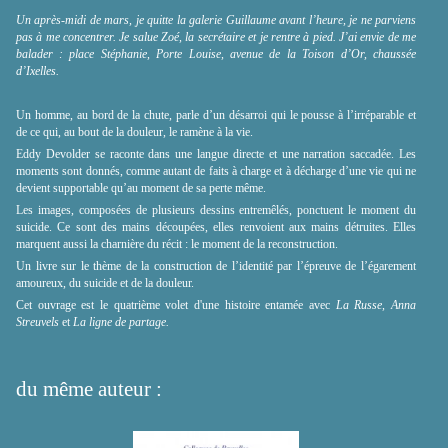
Un après-midi de mars, je quitte la galerie Guillaume avant l’heure, je ne parviens
pas à me concentrer. Je salue Zoé, la secrétaire et je rentre à pied. J’ai envie de me
balader : place Stéphanie, Porte Louise, avenue de la Toison d’Or, chaussée
d’Ixelles.
Un homme, au bord de la chute, parle d’un désarroi qui le pousse à l’irréparable et
de ce qui, au bout de la douleur, le ramène à la vie.
Eddy Devolder se raconte dans une langue directe et une narration saccadée. Les
moments sont donnés, comme autant de faits à charge et à décharge d’une vie qui ne
devient supportable qu’au moment de sa perte même.
Les images, composées de plusieurs dessins entremêlés, ponctuent le moment du
suicide. Ce sont des mains découpées, elles renvoient aux mains détruites. Elles
marquent aussi la charnière du récit : le moment de la reconstruction.
Un livre sur le thème de la construction de l’identité par l’épreuve de l’égarement
amoureux, du suicide et de la douleur.
Cet ouvrage est le quatrième volet d'une histoire entamée avec
La Russe, Anna
Streuvels
et
La ligne de partage.
du même auteur :