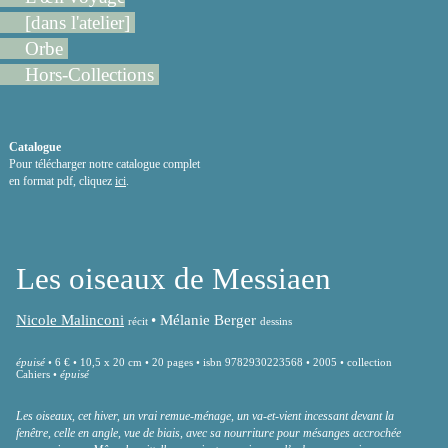
[dans l'atelier]
Orbe
Hors-Collections
Catalogue
Pour télécharger notre catalogue complet
en format pdf, cliquez
ici
.
Les oiseaux de Messiaen
Nicole Malinconi
•
Mélanie Berger
récit
dessins
épuisé
• 6 € • 10,5 x 20 cm • 20 pages • isbn 9782930223568 • 2005 • collection
Cahiers •
épuisé
Les oiseaux, cet hiver, un vrai remue-ménage, un va-et-vient incessant devant la
fenêtre, celle en angle, vue de biais, avec sa nourriture pour mésanges accrochée