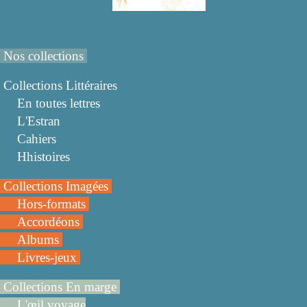
Nos collections
Collections Littéraires
En toutes lettres
L'Estran
Cahiers
Hhistoires
Collections Imagées
Hors-formats
Accordéons
Albums
Livres-jeux
Collections En marge
L'œil voyage