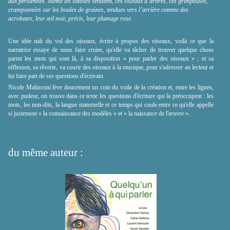
aux persiennes. Même les sittelles venaient, ces oiseaux d’arbres, ces grimpeuses,
cramponnées sur les boules de graines, tendues vers l’arrière comme des
acrobates, leur œil noir, précis, leur plumage rose.
Une idée naît du vol des oiseaux, écrire à propos des oiseaux, voilà ce que la
narratrice essaye de nous faire croire, qu'elle va tâcher de trouver quelque chose
parmi les mots qui sont là, à sa disposition
«
pour parler des oiseaux
»
; et sa
réflexion, sa rêverie, va courir des oiseaux à la musique, pour s'adresser au lecteur et
lui faire part de ses questions d'écrivain.
Nicole Malinconi lève doucement un coin du voile de la création et, entre les lignes,
avec pudeur, on trouve dans ce texte les questions d'écriture qui la préoccupent : les
mots, les non-dits, la langue maternelle et ce temps qui coule entre ce qu'elle appelle
si justement
«
la connaissance des modèles
»
et
«
la naissance de l'œuvre
»
.
du même auteur :