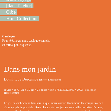
[dans l'atelier]
Orbe
Hors-Collections
Catalogue
Pour télécharger notre catalogue complet
en format pdf, cliquez
ici
.
Dans mon jardin
Dominique Descamps
texte et illustrations
épuisé
• 15 € • 21 x 30 cm • 28 pages • isbn 9782930223360 • 2002 • collection
Hors-formats
Le jeu de cache-cache fabuleux auquel nous convie Dominique Descamps n'a rien
d'une épopée impossible. Dans chacun de nos jardins sommeille un drôle d'animal,