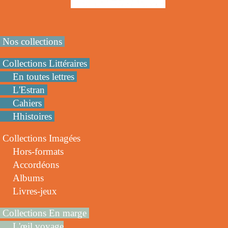
Nos collections
Collections Littéraires
En toutes lettres
L'Estran
Cahiers
Hhistoires
Collections Imagées
Hors-formats
Accordéons
Albums
Livres-jeux
Collections En marge
L'œil voyage