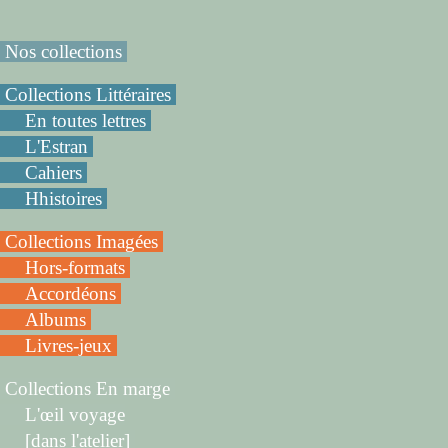
Nos collections
Collections Littéraires
En toutes lettres
L'Estran
Cahiers
Hhistoires
Collections Imagées
Hors-formats
Accordéons
Albums
Livres-jeux
Collections En marge
L'œil voyage
[dans l'atelier]