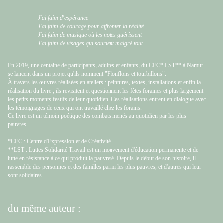
J'ai faim d'espérance
J'ai faim de courage pour affronter la réalité
J'ai faim de musique où les notes guérissent
J'ai faim de visages qui sourient malgré tout
En 2019, une centaine de participants, adultes et enfants, du CEC* LST** à Namur
se lancent dans un projet qu'ils nomment "Flonflons et tourbillons".
À travers les œuvres réalisées en ateliers : peintures, textes, installations et enfin la
réalisation du livre ; ils revisitent et questionnent les fêtes foraines et plus largement
les petits moments festifs de leur quotidien. Ces réalisations entrent en dialogue avec
les témoignages de ceux qui ont travaillé chez les forains.
Ce livre est un témoin poétique des combats menés au quotidien par les plus
pauvres.
*CEC : Centre d'Expression et de Créativité
**LST : Luttes Solidarité Travail est un mouvement d'éducation permanente et de
lutte en résistance à ce qui produit la pauvreté. Depuis le début de son histoire, il
rassemble des personnes et des familles parmi les plus pauvres, et d'autres qui leur
sont solidaires.
du même auteur :