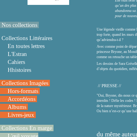
Elle était belle
qu’un des plus
abandonna sa
pour de nouvea
Nos collections
Une légende vieille comme le
trop forte, quand les murs du
Collections Littéraires
qu’adviendra-t-il ?
En toutes lettres
Avec comme point de départ
princesse Bryone, au Monde 
L'Estran
comme on retouche un tablea
Cahiers
Les dessins de Sara Gréselle
Hhistoires
d’objets du quotidien, mêlés 
Collections Imagées
// PRESSE //
Hors-formats
"Oui, Bryone, dis-nous ce qu
Accordéons
interdits ! Défie les codes 
Albums
de la nature mystérieuse. Br
Ou bien n’est-ce qu’une hal
Livres-jeux
Collections En marge
du même auteur
L'œil voyage