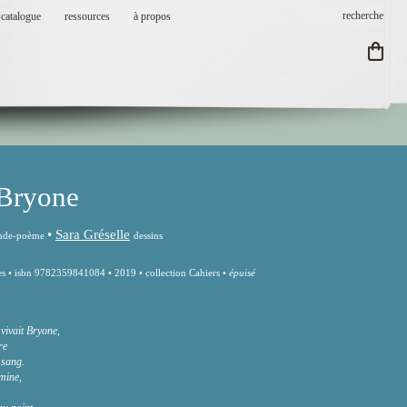
catalogue
ressources
à propos
 Bryone
•
Sara Gréselle
ende-poème
dessins
es • isbn 9782359841084 • 2019 • collection Cahiers •
épuisé
vivait Bryone,
re
 sang.
mine,