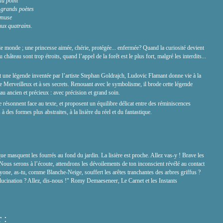
 au point
 grands poètes
 muse
ux quatrains.
 monde ; une princesse aimée, chérie, protégée... enfermée? Quand la curiosité devient
 château sont trop étroits, quand l’appel de la forêt est le plus fort, malgré les interdits...
 une légende inventée par l’artiste Stephan Goldrajch, Ludovic Flamant donne vie à la
Merveilleux et à ses secrets. Renouant avec le symbolisme, il brode cette légende
u ancien et précieux : avec précision et grand soin.
 résonnent face au texte, et proposent un équilibre délicat entre des réminiscences
à des formes plus abstraites, à la lisière du réel et du fantastique.
e masquent les fourrés au fond du jardin. La lisière est proche. Allez vas-y ! Brave les
! Nous serons à l’écoute, attendrons les dévoilements de ton inconscient révélé au contact
yone, as-tu, comme Blanche-Neige, souffert les arêtes tranchantes des arbres griffus ?
lucination ? Allez, dis-nous !" Romy Demaeseneer, Le Carnet et les Instants
 :