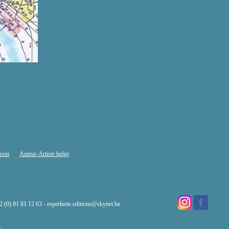
ssin
Auteur-Artiste belge
32 (0) 81 81 12 63 -
esperluete.editions@skynet.be