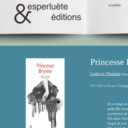
actualités
Princesse
Ludovic Flamant
lég
8 € • 10,5 x 20 cm • 24 pag
En ce temps-là 
petite fille enco
et princesse de
Née dans l’her
langée de soie.