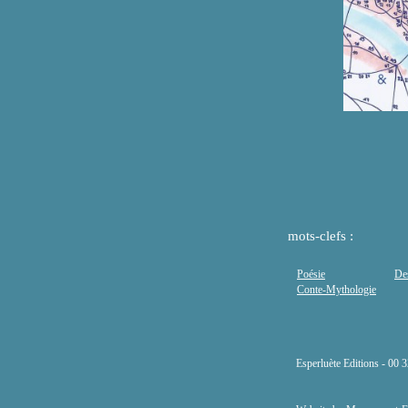
mots-clefs :
Poésie
De
Conte-Mythologie
Esperluète Editions - 00 