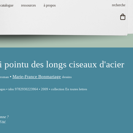
catalogue
ressources
à propos
ri pointu des longs ciseaux d'acier
•
Marie-France Bonmariage
roman
dessins
ages • isbn 9782930223964 • 2009 • collection En toutes lettres
omne ?
́té.