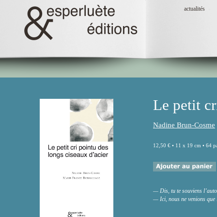
actualités
Le petit c
Nadine Brun-Cosme
12,50 € • 11 x 19 cm • 64 p
— Dis, tu te souviens lʼaut
— Ici, nous ne venions que l'e