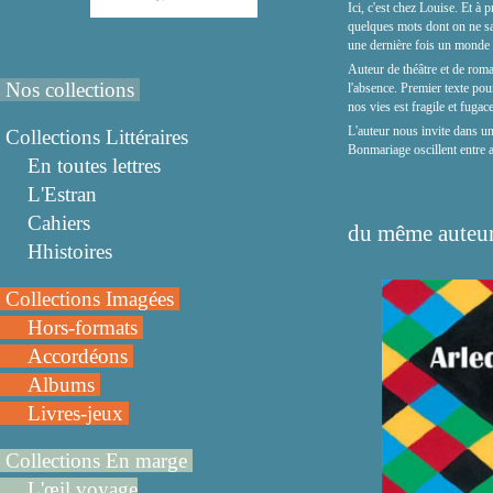
Ici, c'est chez Louise. Et à 
quelques mots dont on ne sai
une dernière fois un monde 
Auteur de théâtre et de ro
Nos collections
l'absence. Premier texte pour
nos vies est fragile et fugace
L'auteur nous invite dans un
Collections Littéraires
Bonmariage oscillent entre a
En toutes lettres
L'Estran
Cahiers
du même auteur
Hhistoires
Collections Imagées
Hors-formats
Accordéons
Albums
Livres-jeux
Collections En marge
L'œil voyage