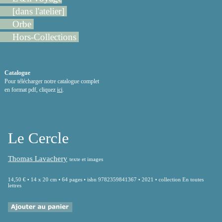
[dans l'atelier]
Orbe
Hors-Collections
Catalogue
Pour télécharger notre catalogue complet
en format pdf, cliquez
ici
.
Le Cercle
Thomas Lavachery
texte et images
14,50 € • 14 x 20 cm • 64 pages • isbn 9782359841367 • 2021 • collection En toutes
lettres