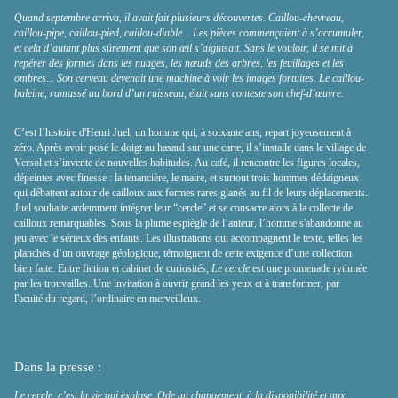
Quand septembre arriva, il avait fait plusieurs découvertes. Caillou-chevreau,
caillou-pipe, caillou-pied, caillou-diable... Les pièces commençaient à s’accumuler,
et cela d’autant plus sûrement que son œil s’aiguisait. Sans le vouloir, il se mit à
repérer des formes dans les nuages, les nœuds des arbres, les feuillages et les
ombres... Son cerveau devenait une machine à voir les images fortuites. Le caillou-
baleine, ramassé au bord d’un ruisseau, était sans conteste son chef-d’œuvre.
C’est l’histoire d'Henri Juel, un homme qui, à soixante ans, repart joyeusement à
zéro. Après avoir posé le doigt au hasard sur une carte, il s’installe dans le village de
Versol et s’invente de nouvelles habitudes. Au café, il rencontre les figures locales,
dépeintes avec finesse : la tenancière, le maire, et surtout trois hommes dédaigneux
qui débattent autour de cailloux aux formes rares glanés au fil de leurs déplacements.
Juel souhaite ardemment intégrer leur “cercle” et se consacre alors à la collecte de
cailloux remarquables. Sous la plume espiègle de l’auteur, l’homme s'abandonne au
jeu avec le sérieux des enfants. Les illustrations qui accompagnent le texte, telles les
planches d’un ouvrage géologique, témoignent de cette exigence d’une collection
bien faite. Entre fiction et cabinet de curiosités,
Le cercle
est une promenade rythmée
par les trouvailles. Une invitation à ouvrir grand les yeux et à transformer, par
l'acuité du regard, l’ordinaire en merveilleux.
Dans la presse
:
Le cercle, c’est la vie qui explose. Ode au changement, à la disponibilité et aux