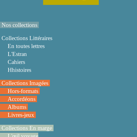
Nos collections
Collections Littéraires
En toutes lettres
L'Estran
Cahiers
Hhistoires
Collections Imagées
Hors-formats
Accordéons
Albums
Livres-jeux
Collections En marge
L'œil voyage