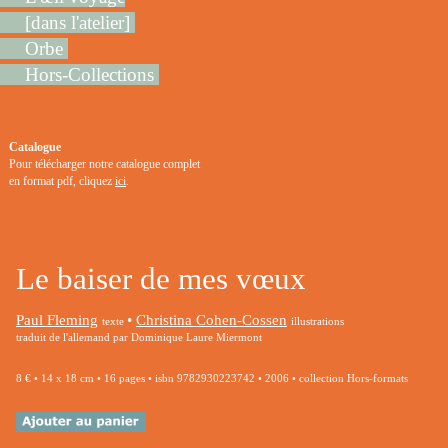
[dans l'atelier]
Orbe
Hors-Collections
Catalogue
Pour télécharger notre catalogue complet
en format pdf, cliquez
ici
.
Le baiser de mes vœux
Paul Fleming
•
Christina Cohen-Cossen
texte
illustrations
traduit de l'allemand par Dominique Laure Miermont
8 € • 14 x 18 cm • 16 pages • isbn 9782930223742 • 2006 • collection Hors-formats