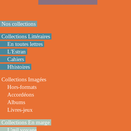
Nos collections
Collections Littéraires
En toutes lettres
L'Estran
Cahiers
Hhistoires
Collections Imagées
Hors-formats
Accordéons
Albums
Livres-jeux
Collections En marge
L'œil voyage