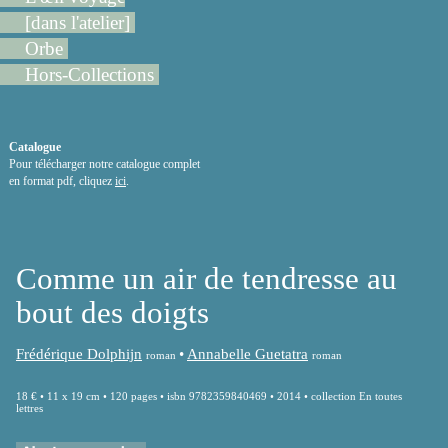
[dans l'atelier]
Orbe
Hors-Collections
Catalogue
Pour télécharger notre catalogue complet
en format pdf, cliquez
ici
.
Comme un air de tendresse au
bout des doigts
Frédérique Dolphijn
•
Annabelle Guetatra
roman
roman
18 € • 11 x 19 cm • 120 pages • isbn 9782359840469 • 2014 • collection En toutes
lettres