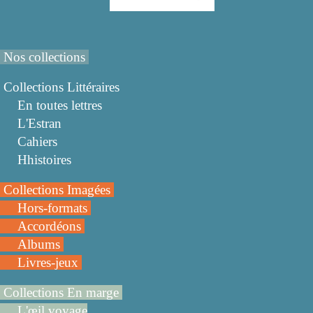
Nos collections
Collections Littéraires
En toutes lettres
L'Estran
Cahiers
Hhistoires
Collections Imagées
Hors-formats
Accordéons
Albums
Livres-jeux
Collections En marge
L'œil voyage