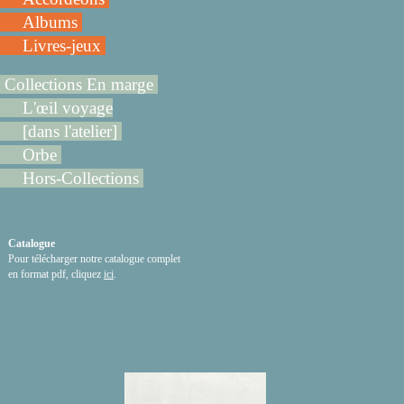
Albums
Livres-jeux
Collections En marge
L'œil voyage
[dans l'atelier]
Orbe
Hors-Collections
Catalogue
Pour télécharger notre catalogue complet
en format pdf, cliquez
ici
.