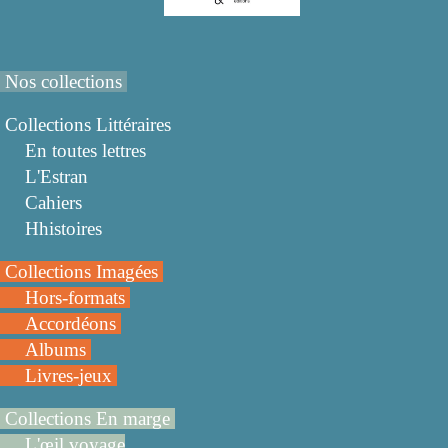
Nos collections
Collections Littéraires
En toutes lettres
L'Estran
Cahiers
Hhistoires
Collections Imagées
Hors-formats
Accordéons
Albums
Livres-jeux
Collections En marge
L'œil voyage