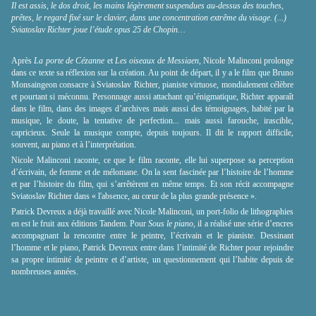
Il est assis, le dos droit, les mains légèrement suspendues au-dessus des touches,
prêtes, le regard fixé sur le clavier, dans une concentration extrême du visage. (...)
Sviatoslav Richter joue l’étude opus 25 de Chopin…
Après
La porte de Cézanne
et
Les oiseaux de Messiaen
, Nicole Malinconi prolonge
dans ce texte sa réflexion sur la création. Au point de départ, il y a le film que Bruno
Monsaingeon consacre à Sviatoslav Richter, pianiste virtuose, mondialement célèbre
et pourtant si méconnu. Personnage aussi attachant qu’énigmatique, Richter apparaît
dans le film, dans des images d’archives mais aussi des témoignages, habité par la
musique, le doute, la tentative de perfection... mais aussi farouche, irascible,
capricieux. Seule la musique compte, depuis toujours. Il dit le rapport difficile,
souvent, au piano et à l’interprétation.
Nicole Malinconi raconte, ce que le film raconte, elle lui superpose sa perception
d’écrivain, de femme et de mélomane. On la sent fascinée par l’histoire de l’homme
et par l’histoire du film, qui s’arrêtèrent en même temps. Et son récit accompagne
Sviatoslav Richter dans
«
l'absence, au cœur de la plus grande présence
»
.
Patrick Devreux a déjà travaillé avec Nicole Malinconi, un port-folio de lithographies
en est le fruit aux éditions Tandem. Pour
Sous le piano,
il a réalisé une série d’encres
accompagnant la rencontre entre le peintre, l’écrivain et le pianiste. Dessinant
l’homme et le piano, Patrick Devreux entre dans l’intimité de Richter pour rejoindre
sa propre intimité de peintre et d’artiste, un questionnement qui l’habite depuis de
nombreuses années.