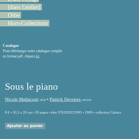
[dans l'atelier]
Orbe
Hors-Collections
Catalogue
Pour télécharger notre catalogue complet
en format pdf, cliquez
ici
.
Sous le piano
Nicole Malinconi
•
Patrick Devreux
récit
encres
8 € • 10,5 x 20 cm • 20 pages • isbn 9782930223995 • 2009 • collection Cahiers