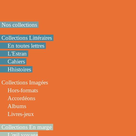
Nos collections
Collections Littéraires
En toutes lettres
L'Estran
Cahiers
Hhistoires
Collections Imagées
Hors-formats
Accordéons
Albums
Livres-jeux
Collections En marge
L'œil voyage