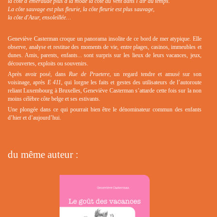
la côte d’émeraude plus à la mode la côte du Vent dans l’air du temps.
La côte sauvage est plus fleurie, la côte fleurie est plus sauvage,
la côte d'Azur, ensoleillée…
Geneviève Casterman croque un panorama insolite de ce bord de mer atypique. Elle
observe, analyse et restitue des moments de vie, entre plages, casinos, immeubles et
dunes. Amis, parents, enfants... sont surpris sur les lieux de leurs vacances, jeux,
découvertes, exploits ou souvenirs.
Après avoir posé, dans
Rue de Praetere,
un regard tendre et amusé sur son
voisinage, après
E 411
, qui lorgne les faits et gestes des utilisateurs de l’autoroute
reliant Luxembourg à Bruxelles, Geneviève Casterman s’attarde cette fois sur la non
moins célèbre côte belge et ses estivants.
Une plongée dans ce qui pourrait bien être le dénominateur commun des enfants
d’hier et d’aujourd’hui.
du même auteur :