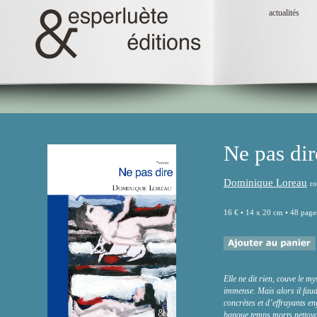
actualités
Ne pas dir
Dominique Loreau
r
16 € • 14 x 20 cm • 48 page
Elle ne dit rien, couve le m
immense. Mais alors il faud
concrètes et d’effrayants 
banque temps morts nettoyag