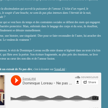
à la dissimulation qui accroît la puissance de l’amour. L’éclat d’un regard, le
 le soupir d’une bouche, ne sont-ils pas plus intenses dans l’éternité de la nuit,
nde ?
r qui se veut hors du temps et des contraintes sociales se défient des mots qui engagent.
 barrière protectrice. Mais, enfermés dans le langage des corps et du sexe, ils étouffent,
 finalement se détruire mutuellement.
r, une histoire, une singularité. Dire pour se faire reconnaître de l’autre, lui arracher des
t. Le veulent-ils vraiment ?
’amour, le récit de Dominique Loreau oscille entre drame et légèreté dans un texte à la fois
illé, qui flirte avec la poésie. Son écriture fragmentée, au plus près des émotions, ne livre
 lecteur au cœur des non-dits et de l’amour fusion.
t un extrait de
Ne pas dire
, c'est à écouter sur
SonaLitté
: