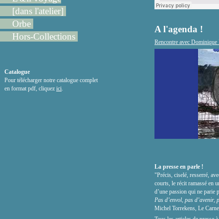
[dans l'atelier]
Orbe
A l'agenda !
Hors-Collections
Rencontre avec Dominique Lo
Catalogue
Pour télécharger notre catalogue complet
en format pdf, cliquez
ici
.
La presse en parle !
"Précis, ciselé, resserré, a
courts, le récit ramassé en
d’une passion qui ne parie p
Pas d’envol, pas d’avenir, p
Michel Torrekens, Le Carnet