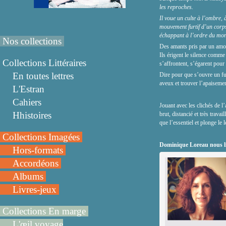
les reproches.
Il voue un culte à l’ombre, 
mouvement furtif d’un corps,
échappant à l’ordre du mo
Nos collections
Des amants pris par un amou
Ils érigent le silence comme
Collections Littéraires
s’affrontent, s’égarent pour
En toutes lettres
Dire pour que s’ouvre un futu
aveux et trouver l’apaisemen
L'Estran
Cahiers
Jouant avec les clichés de l
Hhistoires
brut, distancié et très trava
que l’essentiel et plonge le
Collections Imagées
Dominique Loreau nous li
Hors-formats
Accordéons
Albums
Livres-jeux
Collections En marge
L'œil voyage