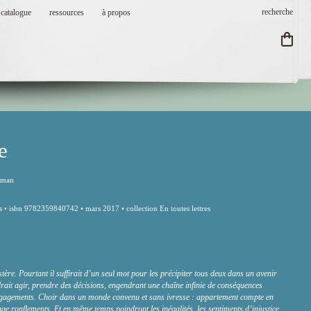
catalogue
ressources
à propos
e
oman
s • isbn 9782359840742 • mars 2017 • collection En toutes lettres
ystère. Pourtant il suffirait d’un seul mot pour les précipiter tous deux dans un avenir
rait agir, prendre des décisions, engendrant une chaîne infinie de conséquences
engagements. Choir dans un monde convenu et sans ivresse : appartement compte en
e ronflements. Et en même temps poindront les inégalités, les sentiments d’injustice,