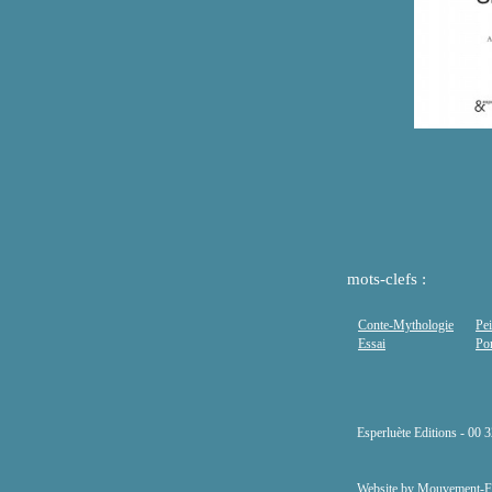
mots-clefs :
Conte-Mythologie
Pei
Essai
Po
Esperluète Editions - 00 
Website by
Mouvement-F