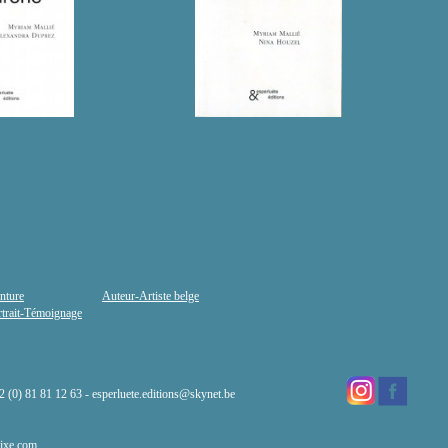
nture
Auteur-Artiste belge
rtrait-Témoignage
32 (0) 81 81 12 63 -
esperluete.editions@skynet.be
ixe.com