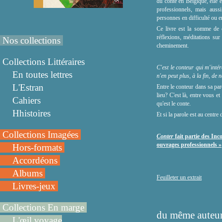
du conte en Belgique, elle e
professionnels, mais aussi
personnes en difficulté ou 
Ce livre est la somme de ce
réflexions, méditations sur
Nos collections
cheminement.
Collections Littéraires
C'est le conteur qui m'inté
En toutes lettres
n'en peut plus, à la fin, de
L'Estran
Entre le conteur dans sa par
lieu? C'est là, entre vous e
Cahiers
qu'est le conte.
Hhistoires
Et si la parole est au centre 
Collections Imagées
Conter
fait partie des Inc
ouvrages professionnels
»
Hors-formats
Accordéons
Albums
Feuilleter un extrait
Livres-jeux
Collections En marge
du même auteur
L'œil voyage