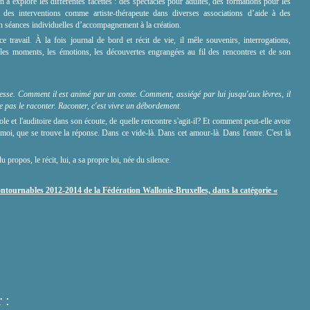
n a exploré les différentes facettes : des spectacles pour adultes, des formations pour les
 des interventions comme artiste-thérapeute dans diverses associations d’aide à des
en séances individuelles d’accompagnement à la création.
 travail. À la fois journal de bord et récit de vie, il mêle souvenirs, interrogations,
 les moments, les émotions, les découvertes engrangées au fil des rencontres et de son
resse. Comment il est animé par un conte. Comment, assiégé par lui jusqu'aux lèvres, il
 ne pas le raconter. Raconter, c'est vivre un débordement
.
ole et l'auditoire dans son écoute, de quelle rencontre s'agit-il? Et comment peut-elle avoir
t moi, que se trouve la réponse. Dans ce vide-là. Dans cet amour-là. Dans l'entre. C'est là
du propos, le récit, lui, a sa propre loi, née du silence.
ontournables 2012-2014 de la Fédération Wallonie-Bruxelles, dans la catégorie
«
 :